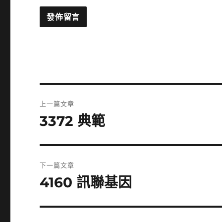
文
上一篇文章
章
3372 典範
上
一
導
篇
覽
文
下一篇文章
章:
4160 訊聯基因
下
一
篇
文