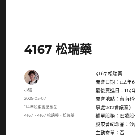
4167 松瑞藥
4167 松瑞藥
開會日期：114年6
作
小張
最後買進日：114年
者
發
2025-05-07
開會地點：台南科
佈
分
114年股東會紀念品
事處202會議室)
日
類
標
4167
、
4167 松瑞藥
、
松瑞藥
補單股務：宏遠股
期:
籤
股東會紀念品：沙
主動寄單：否