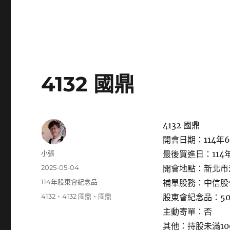
4132 國鼎
4132 國鼎
開會日期：114年6
作
小張
最後買進日：114年
者
發
2025-05-04
開會地點：新北市淡
佈
分
114年股東會紀念品
補單股務：中信股
日
類
標
4132
、
4132 國鼎
、
國鼎
股東會紀念品：50
期:
籤
主動寄單：否
其他：持股未滿1