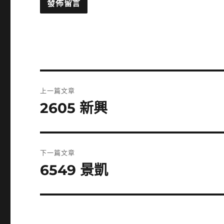
文
上一篇文章
章
2605 新興
上
一
導
篇
覽
文
下一篇文章
章:
6549 景凱
下
一
篇
文
章: