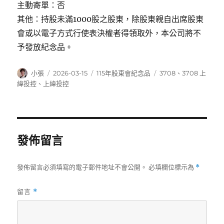
主動寄單：否
其他：持股未滿1000股之股東，除股東親自出席股東
會或以電子方式行使表決權者得領取外，本公司將不
予發放紀念品。
作
發
分
標
小張
2026-03-15
115年股東會紀念品
3708
、
3708 上
者
佈
類
籤
緯投控
、
上緯投控
日
期:
發佈留言
發佈留言必須填寫的電子郵件地址不會公開。
必填欄位標示為
*
留言
*