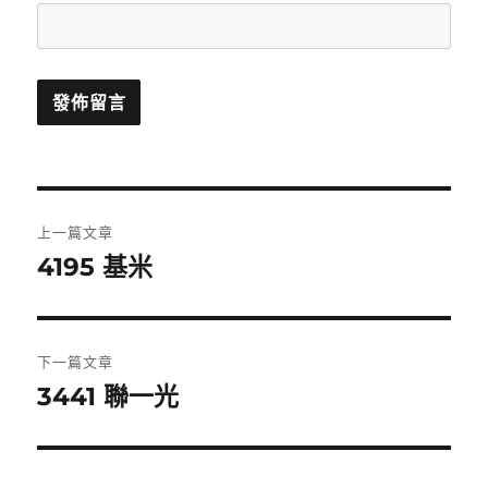
文
上一篇文章
章
4195 基米
上
一
導
篇
覽
文
下一篇文章
章:
3441 聯一光
下
一
篇
文