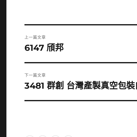
文
上一篇文章
章
6147 頎邦
上
一
導
篇
覽
文
下一篇文章
章:
3481 群創 台灣產製真空包
下
一
篇
文
章: