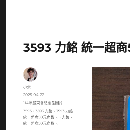
3593 力銘 統一超
作
小張
者
發
2025-04-22
佈
分
114年股東會紀念品圖片
日
類
標
3593
、
3593 力銘
、
3593 力銘
期:
籤
統一超商50元商品卡
、
力銘
、
統一超商50元商品卡