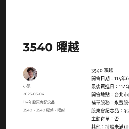
3540 曜越
3540 曜越
開會日期：114年6
作
小張
最後買進日：114年
者
發
2025-05-04
開會地點：台北市
佈
分
114年股東會紀念品
補單股務：永豐股
日
類
標
3540
、
3540 曜越
、
曜越
股東會紀念品：3
期:
籤
主動寄單：否
其他：持股未滿1