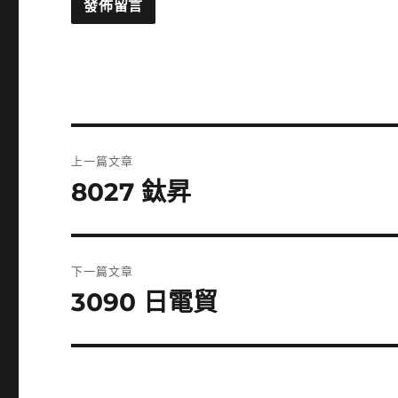
文
上一篇文章
章
8027 鈦昇
上
一
導
篇
覽
文
下一篇文章
章:
3090 日電貿
下
一
篇
文
章: