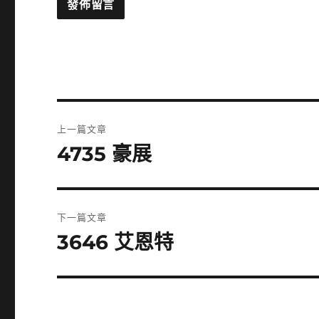
文
上一篇文章
章
4735 豪展
上
一
導
篇
覽
文
下一篇文章
章:
3646 艾恩特
下
一
篇
文
章: