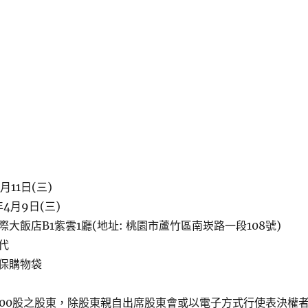
月11日(三)
4月9日(三)
大飯店B1紫雲1廳(地址: 桃園市蘆竹區南崁路一段108號)
代
保購物袋
000股之股東，除股東親自出席股東會或以電子方式行使表決權