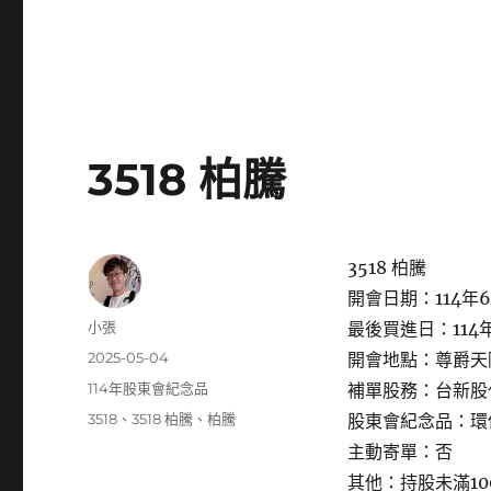
3518 柏騰
3518 柏騰
開會日期：114年6
作
小張
最後買進日：114年
者
發
2025-05-04
開會地點：尊爵天際
佈
分
114年股東會紀念品
補單股務：台新股
日
類
標
3518
、
3518 柏騰
、
柏騰
股東會紀念品：環
期:
籤
主動寄單：否
其他：持股未滿1