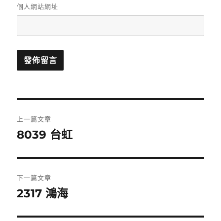
個人網站網址
文
上一篇文章
章
8039 台虹
上
一
導
篇
覽
文
下一篇文章
章:
2317 鴻海
下
一
篇