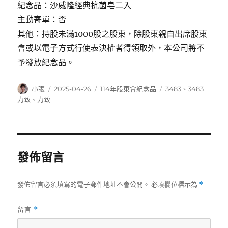
紀念品：沙威隆經典抗菌皂二入
主動寄單：否
其他：持股未滿1000股之股東，除股東親自出席股東
會或以電子方式行使表決權者得領取外，本公司將不
予發放紀念品。
作
發
分
標
小張
2025-04-26
114年股東會紀念品
3483
、
3483
者
佈
類
籤
力致
、
力致
日
期:
發佈留言
發佈留言必須填寫的電子郵件地址不會公開。
必填欄位標示為
*
留言
*