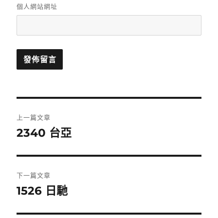
個人網站網址
文
上一篇文章
章
2340 台亞
上
一
導
篇
覽
文
下一篇文章
章:
1526 日馳
下
一
篇