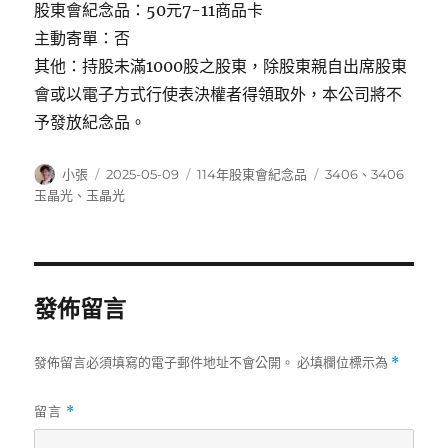
股東會紀念品：50元7-11商品卡
主動寄單：否
其他：持股未滿1000股之股東，除股東親自出席股東
會或以電子方式行使表決權者得領取外，本公司將不
予發放紀念品。
作
發
分
標
小張
2025-05-09
114年股東會紀念品
3406
、
3406
者
佈
類
籤
玉晶光
、
玉晶光
日
期:
發佈留言
發佈留言必須填寫的電子郵件地址不會公開。
必填欄位標示為
*
留言
*