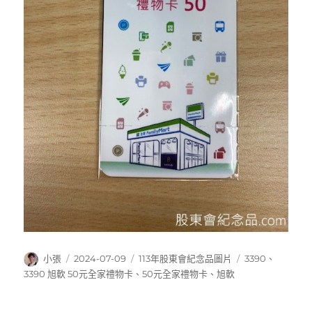
作
發
分
標
小張
2024-07-09
113年股東會紀念品圖片
3390
、
者
佈
類
籤
3390 旭軟 50元全家禮物卡
、
50元全家禮物卡
、
旭軟
日
期: