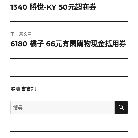
章
1340 勝悅-KY 50元超商券
上
一
導
篇
覽
文
下一篇文章
章:
6180 橘子 66元有閑購物現金抵用券
下
一
篇
文
章:
股東會資訊
搜
搜
尋
尋
關
鍵