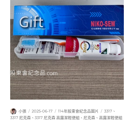
作
發
分
標
小張
2025-06-17
114年股東會紀念品圖片
3317
、
者
佈
類
籤
3317 尼克森
、
3317 尼克森 高露潔輕便組
、
尼克森
、
高露潔輕便組
日
期: