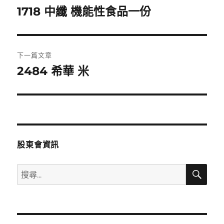
章
1718 中纖 機能性食品一份
上
一
導
篇
覽
文
下一篇文章
章:
2484 希華 米
下
一
篇
文
章:
股東會資訊
搜
搜
尋
尋
關
鍵