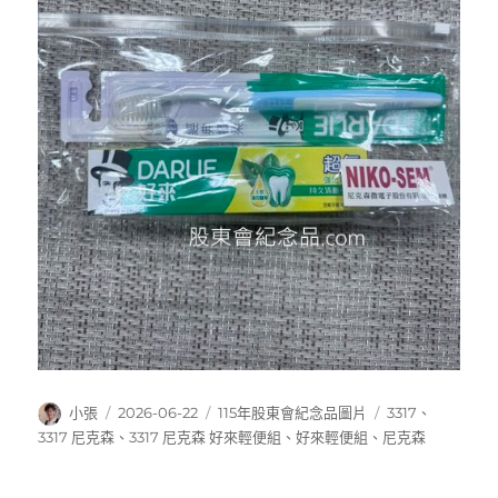
作
發
分
標
小張
2026-06-22
115年股東會紀念品圖片
3317
、
者
佈
類
籤
3317 尼克森
、
3317 尼克森 好來輕便組
、
好來輕便組
、
尼克森
日
期: