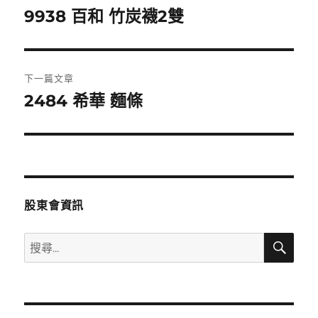
章
9938 百和 竹炭襪2雙
上
一
導
篇
覽
文
下一篇文章
章:
2484 希華 麵條
下
一
篇
文
章:
股東會資訊
搜
搜
尋
尋
關
鍵