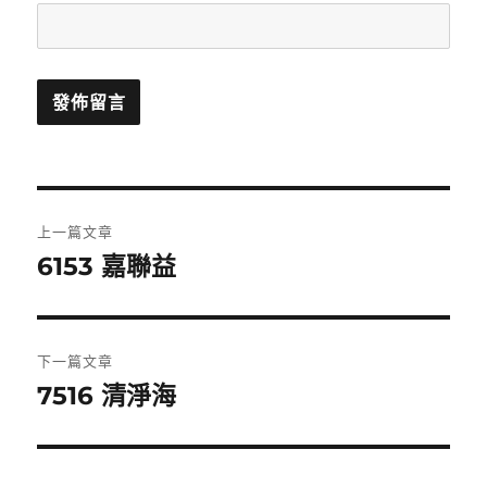
文
上一篇文章
章
6153 嘉聯益
上
一
導
篇
覽
文
下一篇文章
章:
7516 清淨海
下
一
篇
文