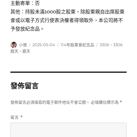
主動寄單：否
其他：持股未滿1000股之股東，除股東親自出席股東
會或以電子方式行使表決權者得領取外，本公司將不
予發放紀念品。
作
發
分
標
小張
2025-05-04
114年股東會紀念品
3306
、
3306
者
佈
類
籤
鼎天
、
鼎天
日
期:
發佈留言
發佈留言必須填寫的電子郵件地址不會公開。
必填欄位標示為
*
留言
*