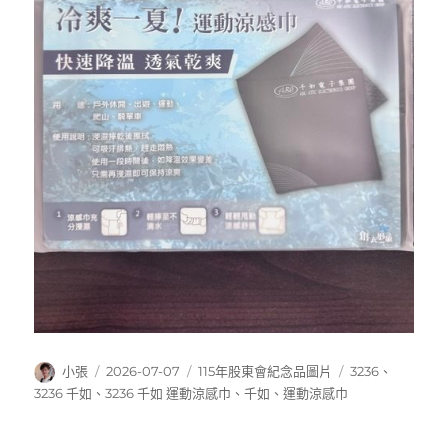
作
發
分
標
小張
2026-07-07
115年股東會紀念品圖片
3236
、
者
佈
類
籤
3236 千如
、
3236 千如 運動涼感巾
、
千如
、
運動涼感巾
日
期: