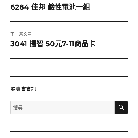
章
6284 佳邦 鹼性電池一組
上
一
導
篇
覽
文
下一篇文章
章:
3041 揚智 50元7-11商品卡
下
一
篇
文
章:
股東會資訊
搜
搜
尋
尋
關
鍵