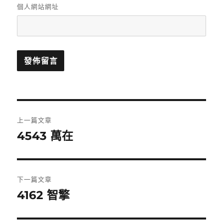
個人網站網址
文
上一篇文章
章
4543 萬在
上
一
導
篇
覽
文
下一篇文章
章:
4162 智擎
下
一
篇