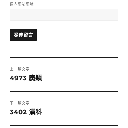
個人網站網址
文
上一篇文章
章
4973 廣穎
上
一
導
篇
覽
文
下一篇文章
章:
3402 漢科
下
一
篇