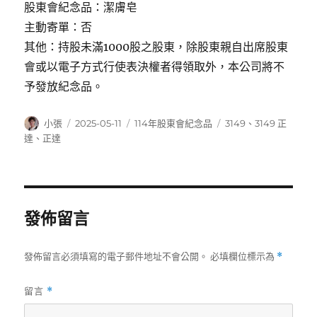
股東會紀念品：潔膚皂
主動寄單：否
其他：持股未滿1000股之股東，除股東親自出席股東
會或以電子方式行使表決權者得領取外，本公司將不
予發放紀念品。
作
發
分
標
小張
2025-05-11
114年股東會紀念品
3149
、
3149 正
者
佈
類
籤
達
、
正達
日
期:
發佈留言
發佈留言必須填寫的電子郵件地址不會公開。
必填欄位標示為
*
留言
*