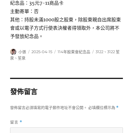
紀念品：35元7-11商品卡
主動寄單：否
其他：持股未滿1000股之股東，除股東親自出席股東
會或以電子方式行使表決權者得領取外，本公司將不
予發放紀念品。
作
發
分
標
小張
2025-04-15
114年股東會紀念品
3122
、
3122 笙
者
佈
類
籤
泉
、
笙泉
日
期:
發佈留言
發佈留言必須填寫的電子郵件地址不會公開。
必填欄位標示為
*
留言
*