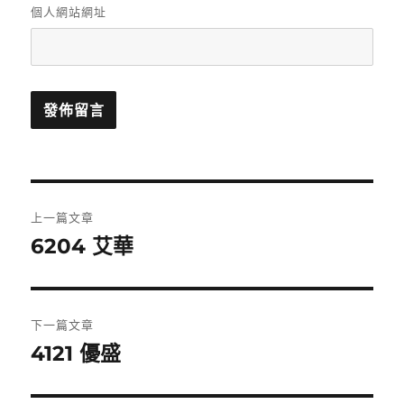
個人網站網址
文
上一篇文章
章
6204 艾華
上
一
導
篇
覽
文
下一篇文章
章:
4121 優盛
下
一
篇