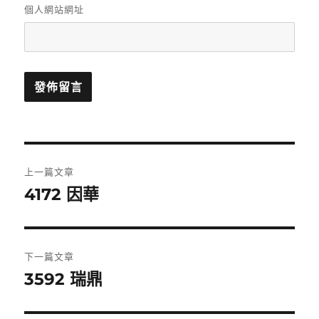
個人網站網址
文
上一篇文章
章
4172 因華
上
一
導
篇
覽
文
下一篇文章
章:
3592 瑞鼎
下
一
篇