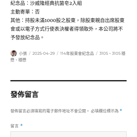
紀念品：沙威隆經典抗菌皂2入組
主動寄單：否
其他：持股未滿1000股之股東，除股東親自出席股東
會或以電子方式行使表決權者得領取外，本公司將不
予發放紀念品。
作
發
分
標
小張
2025-04-29
114年股東會紀念品
3105
、
3105 穩
者
佈
類
籤
懋
、
穩懋
日
期:
發佈留言
發佈留言必須填寫的電子郵件地址不會公開。
必填欄位標示為
*
留言
*