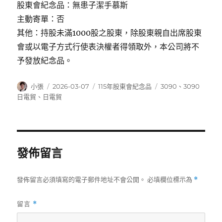
股東會紀念品：無患子潔手慕斯
主動寄單：否
其他：持股未滿1000股之股東，除股東親自出席股東
會或以電子方式行使表決權者得領取外，本公司將不
予發放紀念品。
作
發
分
標
小張
2026-03-07
115年股東會紀念品
3090
、
3090
者
佈
類
籤
日電貿
、
日電貿
日
期:
發佈留言
發佈留言必須填寫的電子郵件地址不會公開。
必填欄位標示為
*
留言
*