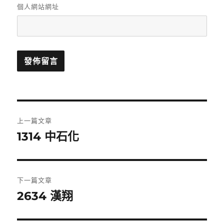
個人網站網址
文
上一篇文章
章
1314 中石化
上
一
導
篇
覽
文
下一篇文章
章:
2634 漢翔
下
一
篇