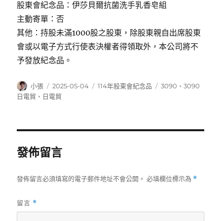
股東會紀念品：伊莎貝爾抗菌洗手乳香皂組
主動寄單：否
其他：持股未滿1000股之股東，除股東親自出席股東
會或以電子方式行使表決權者得領取外，本公司將不
予發放紀念品。
作
發
分
標
小張
2025-05-04
114年股東會紀念品
3090
、
3090
者
佈
類
籤
日電貿
、
日電貿
日
期:
發佈留言
發佈留言必須填寫的電子郵件地址不會公開。
必填欄位標示為
*
留言
*