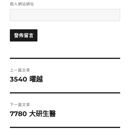
個人網站網址
文
上一篇文章
章
3540 曜越
上
一
導
篇
覽
文
下一篇文章
章:
7780 大研生醫
下
一
篇