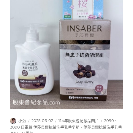
作
發
分
標
小張
2025-06-02
114年股東會紀念品圖片
3090
、
者
佈
類
籤
3090 日電貿 伊莎貝爾抗菌洗手乳香皂組
、
伊莎貝爾抗菌洗手乳香
日