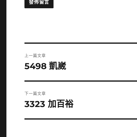
文
上一篇文章
章
5498 凱崴
上
一
導
篇
覽
文
下一篇文章
章:
3323 加百裕
下
一
篇
文
章: