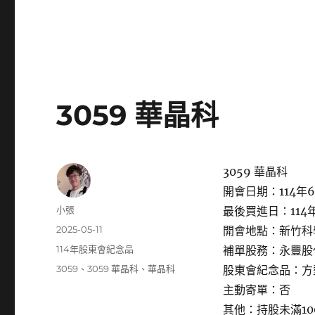
3059 華晶科
3059 華晶科
開會日期：114年6
作
小張
最後買進日：114年
者
發
2025-05-11
開會地點：新竹科
佈
分
114年股東會紀念品
補單股務：永豐股
日
類
標
3059
、
3059 華晶科
、
華晶科
股東會紀念品：方
期:
籤
主動寄單：否
其他：持股未滿1