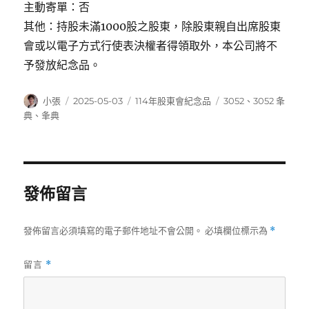
主動寄單：否
其他：持股未滿1000股之股東，除股東親自出席股東
會或以電子方式行使表決權者得領取外，本公司將不
予發放紀念品。
作
發
分
標
小張
2025-05-03
114年股東會紀念品
3052
、
3052 夆
者
佈
類
籤
典
、
夆典
日
期:
發佈留言
發佈留言必須填寫的電子郵件地址不會公開。
必填欄位標示為
*
留言
*