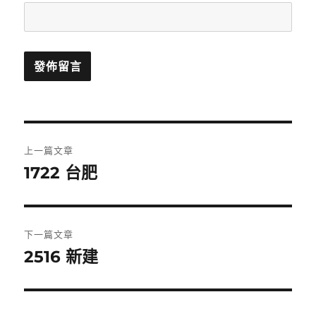
文
上一篇文章
章
1722 台肥
上
一
導
篇
覽
文
下一篇文章
章:
2516 新建
下
一
篇
文