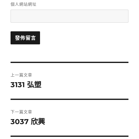
個人網站網址
文
上一篇文章
章
3131 弘塑
上
一
導
篇
覽
文
下一篇文章
章:
3037 欣興
下
一
篇