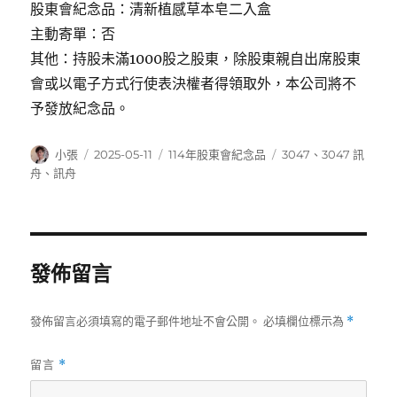
股東會紀念品：清新植感草本皂二入盒
主動寄單：否
其他：持股未滿1000股之股東，除股東親自出席股東
會或以電子方式行使表決權者得領取外，本公司將不
予發放紀念品。
作
發
分
標
小張
2025-05-11
114年股東會紀念品
3047
、
3047 訊
者
佈
類
籤
舟
、
訊舟
日
期:
發佈留言
發佈留言必須填寫的電子郵件地址不會公開。
必填欄位標示為
*
留言
*