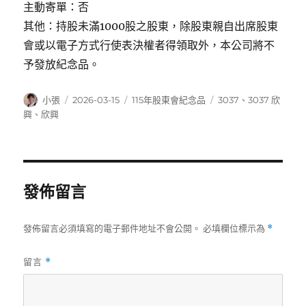
主動寄單：否
其他：持股未滿1000股之股東，除股東親自出席股東
會或以電子方式行使表決權者得領取外，本公司將不
予發放紀念品。
作
發
分
標
小張
2026-03-15
115年股東會紀念品
3037
、
3037 欣
者
佈
類
籤
興
、
欣興
日
期:
發佈留言
發佈留言必須填寫的電子郵件地址不會公開。
必填欄位標示為
*
留言
*