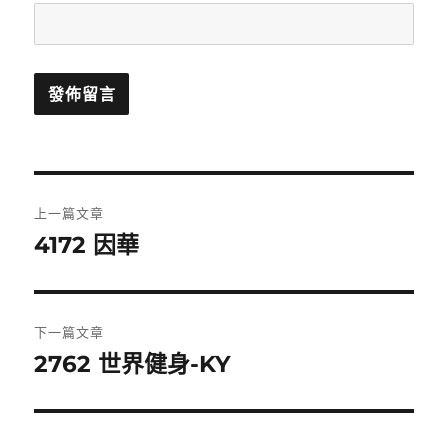
文
上一篇文章
章
4172 因華
上
一
導
篇
覽
文
下一篇文章
章:
2762 世界健身-KY
下
一
篇
文