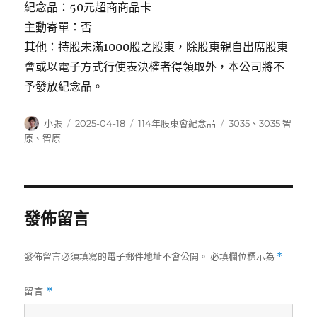
紀念品：50元超商商品卡
主動寄單：否
其他：持股未滿1000股之股東，除股東親自出席股東
會或以電子方式行使表決權者得領取外，本公司將不
予發放紀念品。
作
發
分
標
小張
2025-04-18
114年股東會紀念品
3035
、
3035 智
者
佈
類
籤
原
、
智原
日
期:
發佈留言
發佈留言必須填寫的電子郵件地址不會公開。
必填欄位標示為
*
留言
*