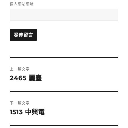
個人網站網址
文
上一篇文章
章
2465 麗臺
上
一
導
篇
覽
文
下一篇文章
章:
1513 中興電
下
一
篇