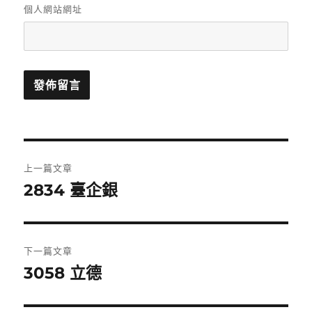
個人網站網址
文
上一篇文章
章
2834 臺企銀
上
一
導
篇
覽
文
下一篇文章
章:
3058 立德
下
一
篇