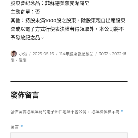
股東會紀念品：菲蘇德美燕麥潔膚皂
主動寄單：否
其他：持股未滿1000股之股東，除股東親自出席股東
會或以電子方式行使表決權者得領取外，本公司將不
予發放紀念品。
作
發
分
標
小張
2025-05-16
114年股東會紀念品
3032
、
3032 偉
者
佈
類
籤
訓
、
偉訓
日
期:
發佈留言
發佈留言必須填寫的電子郵件地址不會公開。
必填欄位標示為
*
留言
*