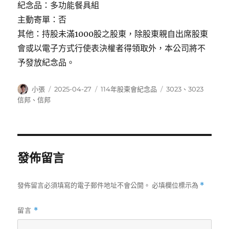
紀念品：多功能餐具組
主動寄單：否
其他：持股未滿1000股之股東，除股東親自出席股東
會或以電子方式行使表決權者得領取外，本公司將不
予發放紀念品。
作
發
分
標
小張
2025-04-27
114年股東會紀念品
3023
、
3023
者
佈
類
籤
信邦
、
信邦
日
期:
發佈留言
發佈留言必須填寫的電子郵件地址不會公開。
必填欄位標示為
*
留言
*