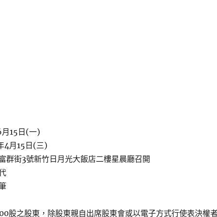
月15日(一)
4月15日(三)
富群街3號新竹日月光大飯店二樓星晨廳召開
代
筆
000股之股東，除股東親自出席股東會或以電子方式行使表決權