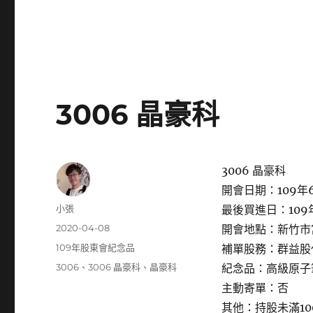
3006 晶豪科
3006 晶豪科
開會日期：109年6
作
小張
最後買進日：109年
者
發
2020-04-08
開會地點：新竹市
佈
分
109年股東會紀念品
補單股務：群益股
日
類
標
3006
、
3006 晶豪科
、
晶豪科
紀念品：高級原子
期:
籤
主動寄單：否
其他：持股未滿1