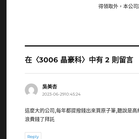
得領取外，本公司
在〈3006 晶豪科〉中有 2 則留言
吳美杏
表
2023-06-2910:45:24
示:
這麼大的公司,每年都提撥錢出來買原子筆,聽說是高級
浪費錢了拜託
Reply