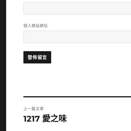
個人網站網址
文
上一篇文章
章
1217 愛之味
上
一
導