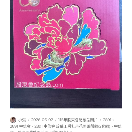
作
發
分
標
小張
2026-06-02
115年股東會紀念品圖片
2891
、
者
佈
類
籤
2891 中信金
、
2891 中信金 琉璃工房牡丹花開碗盤組(2套組)
、
中信
日