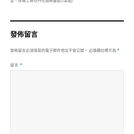
金
、
琉璃工房牡丹花開碗盤組(2套組)
期:
發佈留言
發佈留言必須填寫的電子郵件地址不會公開。
必填欄位標示為
*
留言
*