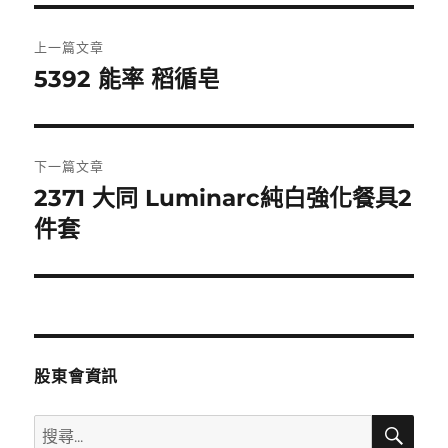
文
上一篇文章
章
5392 能率 稻循皂
上
一
導
篇
覽
文
下一篇文章
章:
2371 大同 Luminarc純白強化餐具2
下
一
件套
篇
文
章:
股東會資訊
搜
搜
尋