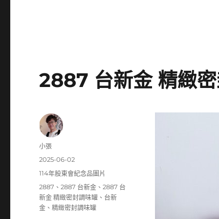
2887 台新金 精緻
作
小張
者
發
2025-06-02
佈
分
114年股東會紀念品圖片
日
類
標
2887
、
2887 台新金
、
2887 台
期:
籤
新金 精緻密封調味罐
、
台新
金
、
精緻密封調味罐