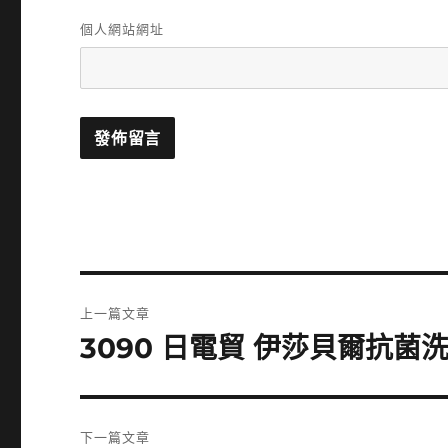
個人網站網址
文
上一篇文章
章
3090 日電貿 伊莎貝爾抗菌
上
一
導
篇
覽
文
下一篇文章