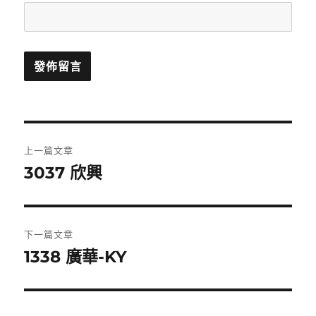
文
上一篇文章
章
3037 欣興
上
一
導
篇
覽
文
下一篇文章
章:
1338 廣華-KY
下
一
篇
文