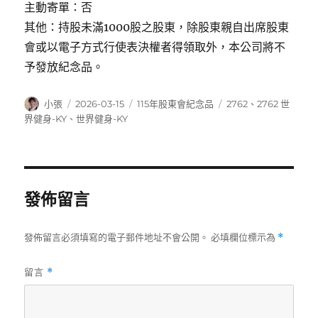
主動寄單：否
其他：持股未滿1000股之股東，除股東親自出席股東
會或以電子方式行使表決權者得領取外，本公司將不
予發放紀念品。
作
發
分
標
小張
2026-03-15
115年股東會紀念品
2762
、
2762 世
者
佈
類
籤
界健身-KY
、
世界健身-KY
日
期:
發佈留言
發佈留言必須填寫的電子郵件地址不會公開。
必填欄位標示為
*
留言
*