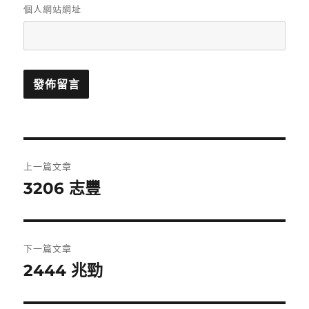
個人網站網址
文
上一篇文章
章
3206 志豐
上
一
導
篇
覽
文
下一篇文章
章:
2444 兆勁
下
一
篇