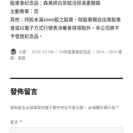
股東會紀念品：森美妍白茶賦活保濕素顏霜
主動寄單：否
其他：持股未滿1000股之股東，除股東親自出席股東
會或以電子方式行使表決權者得領取外，本公司將不
予發放紀念品。
作
發
分
標
小張
2026-03-08
115年股東會紀念品
2614
、
2614 東
者
佈
類
籤
森
、
東森
日
期:
發佈留言
發佈留言必須填寫的電子郵件地址不會公開。
必填欄位標示為
*
留言
*