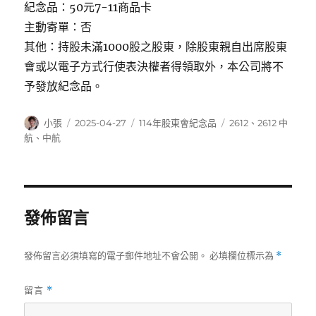
紀念品：50元7-11商品卡
主動寄單：否
其他：持股未滿1000股之股東，除股東親自出席股東
會或以電子方式行使表決權者得領取外，本公司將不
予發放紀念品。
作
發
分
標
小張
2025-04-27
114年股東會紀念品
2612
、
2612 中
者
佈
類
籤
航
、
中航
日
期:
發佈留言
發佈留言必須填寫的電子郵件地址不會公開。
必填欄位標示為
*
留言
*