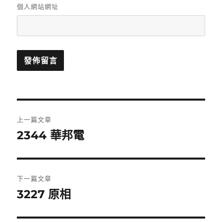
個人網站網址
文
上一篇文章
章
2344 華邦電
上
一
導
篇
覽
文
下一篇文章
章:
3227 原相
下
一
篇