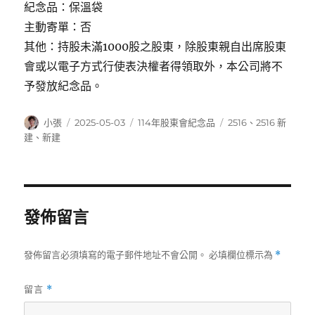
紀念品：保溫袋
主動寄單：否
其他：持股未滿1000股之股東，除股東親自出席股東
會或以電子方式行使表決權者得領取外，本公司將不
予發放紀念品。
作
發
分
標
小張
2025-05-03
114年股東會紀念品
2516
、
2516 新
者
佈
類
籤
建
、
新建
日
期:
發佈留言
發佈留言必須填寫的電子郵件地址不會公開。
必填欄位標示為
*
留言
*