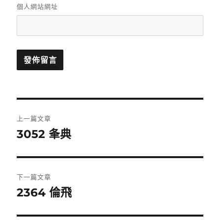
個人網站網址
文
上一篇文章
章
3052 夆典
上
一
導
篇
覽
文
下一篇文章
章:
2364 倫飛
下
一
篇