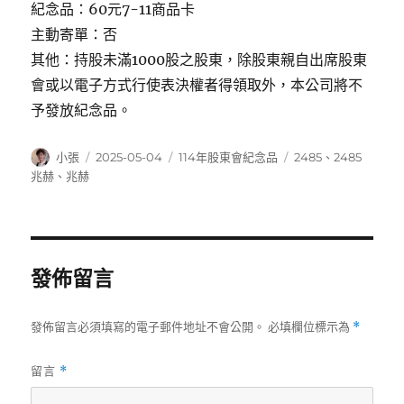
紀念品：60元7-11商品卡
主動寄單：否
其他：持股未滿1000股之股東，除股東親自出席股東
會或以電子方式行使表決權者得領取外，本公司將不
予發放紀念品。
作
發
分
標
小張
2025-05-04
114年股東會紀念品
2485
、
2485
者
佈
類
籤
兆赫
、
兆赫
日
期:
發佈留言
發佈留言必須填寫的電子郵件地址不會公開。
必填欄位標示為
*
留言
*