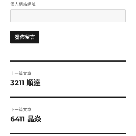
個人網站網址
文
上一篇文章
章
3211 順達
上
一
導
篇
覽
文
下一篇文章
章:
6411 晶焱
下
一
篇