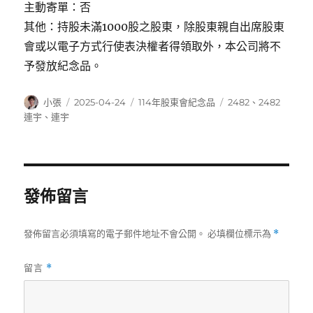
主動寄單：否
其他：持股未滿1000股之股東，除股東親自出席股東
會或以電子方式行使表決權者得領取外，本公司將不
予發放紀念品。
作
發
分
標
小張
2025-04-24
114年股東會紀念品
2482
、
2482
者
佈
類
籤
連宇
、
連宇
日
期:
發佈留言
發佈留言必須填寫的電子郵件地址不會公開。
必填欄位標示為
*
留言
*