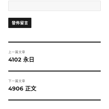
文
上一篇文章
章
4102 永日
上
一
導
篇
覽
文
下一篇文章
章:
4906 正文
下
一
篇
文