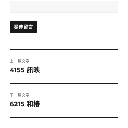
文
上一篇文章
章
4155 訊映
上
一
導
篇
覽
文
下一篇文章
章:
6215 和椿
下
一
篇
文