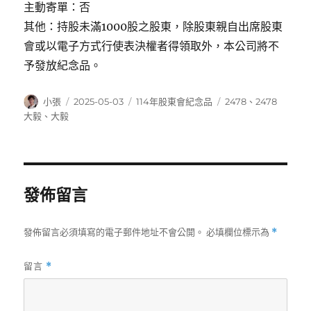
主動寄單：否
其他：持股未滿1000股之股東，除股東親自出席股東
會或以電子方式行使表決權者得領取外，本公司將不
予發放紀念品。
作
發
分
標
小張
2025-05-03
114年股東會紀念品
2478
、
2478
者
佈
類
籤
大毅
、
大毅
日
期:
發佈留言
發佈留言必須填寫的電子郵件地址不會公開。
必填欄位標示為
*
留言
*