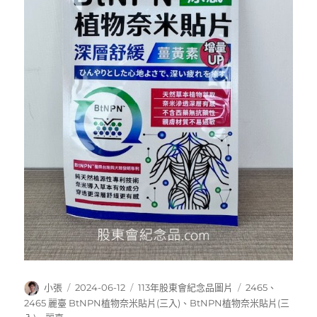
作
發
分
標
小張
2024-06-12
113年股東會紀念品圖片
2465
、
者
佈
類
籤
2465 麗臺 BtNPN植物奈米貼片(三入)
、
BtNPN植物奈米貼片(三
日