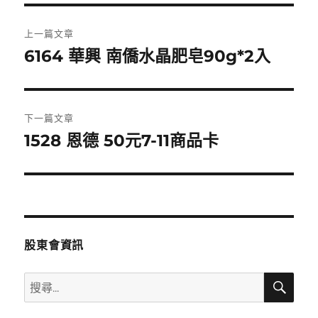
文
上一篇文章
章
6164 華興 南僑水晶肥皂90g*2入
上
一
導
篇
覽
文
下一篇文章
章:
1528 恩德 50元7-11商品卡
下
一
篇
文
章:
股東會資訊
搜
搜
尋
尋