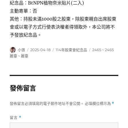
紀念品：BtNPN植物奈米貼片(二入)
主動寄單：否
其他：持股未滿1000股之股東，除股東親自出席股東
會或以電子方式行使表決權者得領取外，本公司將不
予發放紀念品。
作
發
分
標
小張
2025-04-18
114年股東會紀念品
2465
、
2465
者
佈
類
籤
麗臺
、
麗臺
日
期:
發佈留言
發佈留言必須填寫的電子郵件地址不會公開。
必填欄位標示為
*
留言
*