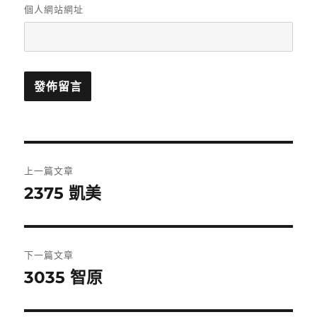
個人網站網址
文
上一篇文章
章
2375 凱美
上
一
導
篇
覽
文
下一篇文章
章:
3035 智原
下
一
篇