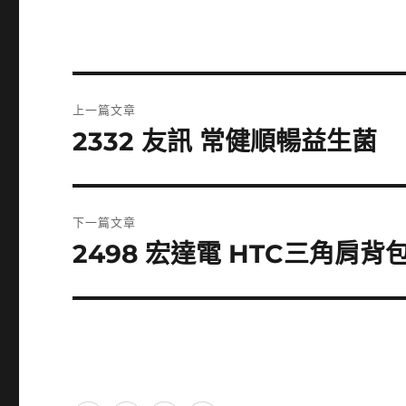
文
上一篇文章
章
2332 友訊 常健順暢益生菌
上
一
導
篇
覽
文
下一篇文章
章:
2498 宏達電 HTC三角肩背
下
一
篇
文
章: