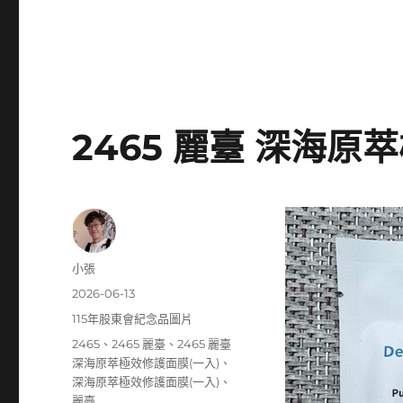
2465 麗臺 深海原
作
小張
者
發
2026-06-13
佈
分
115年股東會紀念品圖片
日
類
標
2465
、
2465 麗臺
、
2465 麗臺
期:
籤
深海原萃極效修護面膜(一入)
、
深海原萃極效修護面膜(一入)
、
麗臺