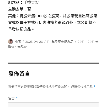
紀念品：手機支架
主動寄單：否
其他：持股未滿1000股之股東，除股東親自出席股東
會或以電子方式行使表決權者得領取外，本公司將不
予發放紀念品。
作
發
分
標
小張
2025-04-26
114年股東會紀念品
2461
、
2461 光
者
佈
類
籤
群雷
、
光群雷
日
期:
發佈留言
發佈留言必須填寫的電子郵件地址不會公開。
必填欄位標示為
*
留言
*