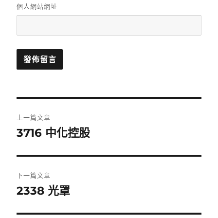
個人網站網址
文
上一篇文章
章
3716 中化控股
上
一
導
篇
覽
文
下一篇文章
章:
2338 光罩
下
一
篇