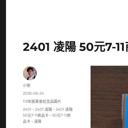
2401 凌陽 50元7-
作
小張
者
發
2026-06-24
佈
分
115年股東會紀念品圖片
日
類
標
2401
、
2401 凌陽
、
2401 凌陽
期:
籤
50元7-11商品卡
、
50元7-11商
品卡
、
凌陽