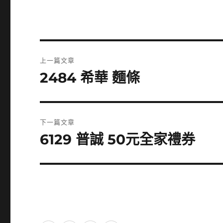
文
上一篇文章
章
2484 希華 麵條
上
一
導
篇
覽
文
下一篇文章
章:
6129 普誠 50元全家禮券
下
一
篇
文
章: