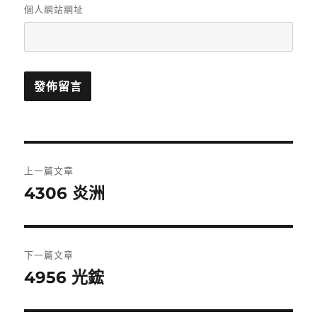
個人網站網址
文
上一篇文章
章
4306 炎洲
上
一
導
篇
覽
文
下一篇文章
章:
4956 光鋐
下
一
篇