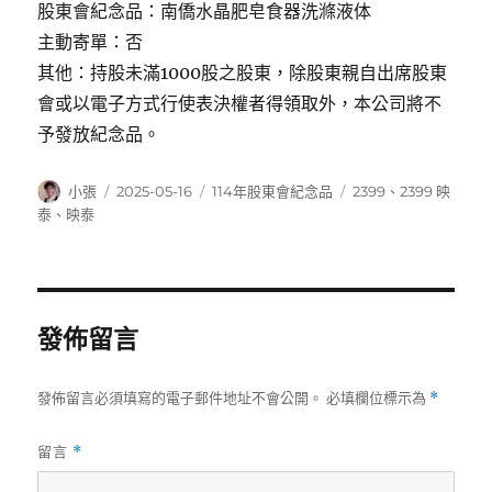
股東會紀念品：南僑水晶肥皂食器洗滌液体
主動寄單：否
其他：持股未滿1000股之股東，除股東親自出席股東
會或以電子方式行使表決權者得領取外，本公司將不
予發放紀念品。
作
發
分
標
小張
2025-05-16
114年股東會紀念品
2399
、
2399 映
者
佈
類
籤
泰
、
映泰
日
期:
發佈留言
發佈留言必須填寫的電子郵件地址不會公開。
必填欄位標示為
*
留言
*