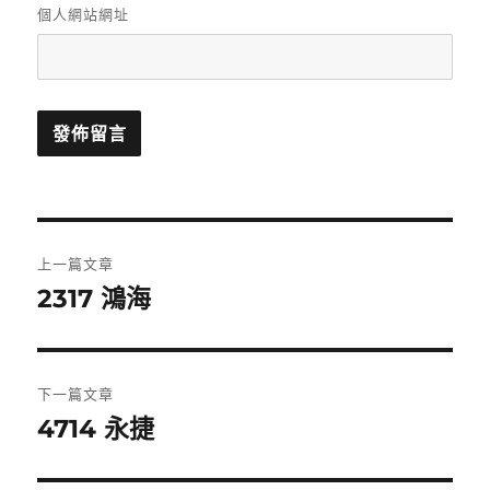
個人網站網址
文
上一篇文章
章
2317 鴻海
上
一
導
篇
覽
文
下一篇文章
章:
4714 永捷
下
一
篇