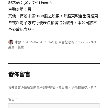
紀念品：50元7-11商品卡
主動寄單：否
其他：持股未滿1000股之股東，除股東親自出席股東
會或以電子方式行使表決權者得領取外，本公司將不
予發放紀念品。
作
發
分
標
小張
2025-04-26
114年股東會紀念品
2369
、
2369
者
佈
類
籤
菱生
、
菱生
日
期:
發佈留言
發佈留言必須填寫的電子郵件地址不會公開。
必填欄位標示為
*
留言
*