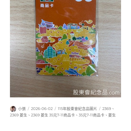
作
發
分
標
小張
2026-06-02
115年股東會紀念品圖片
2369
、
者
佈
類
籤
2369 菱生
、
2369 菱生 35元7-11商品卡
、
35元7-11商品卡
、
菱生
日
期: