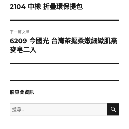
章
2104 中橡 折疊環保提包
上
一
導
篇
覽
文
下一篇文章
章:
6209 今國光 台灣茶摳柔嫩細緻肌燕
下
一
麥皂二入
篇
文
章:
股東會資訊
搜
搜
尋
尋
關