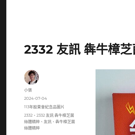
2332 友訊 犇牛樟
作
小張
者
發
2024-07-04
佈
分
113年股東會紀念品圖片
日
類
標
2332
、
2332 友訊 犇牛樟芝菌
期:
籤
絲體精粹
、
友訊
、
犇牛樟芝菌
絲體精粹