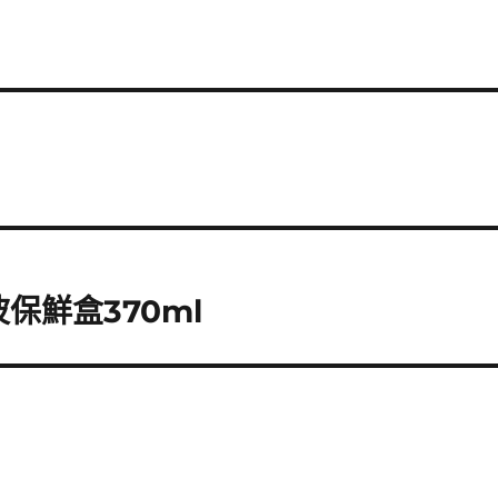
波保鮮盒370ml