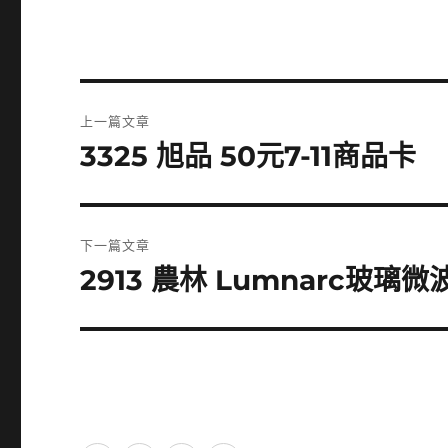
文
上一篇文章
章
3325 旭品 50元7-11商品卡
上
一
導
篇
覽
文
下一篇文章
章:
2913 農林 Lumnarc玻璃微
下
一
篇
文
章: