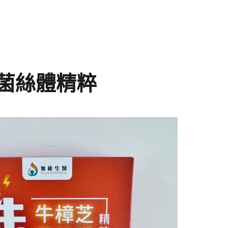
芝菌絲體精粹