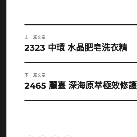
文
上一篇文章
章
2323 中環 水晶肥皂洗衣精
上
一
導
篇
覽
文
下一篇文章
章:
2465 麗臺 深海原萃極效修護
下
一
篇
文
章: