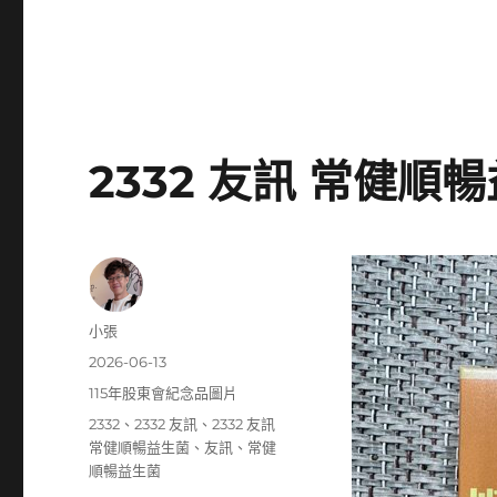
2332 友訊 常健順
作
小張
者
發
2026-06-13
佈
分
115年股東會紀念品圖片
日
類
標
2332
、
2332 友訊
、
2332 友訊
期:
籤
常健順暢益生菌
、
友訊
、
常健
順暢益生菌