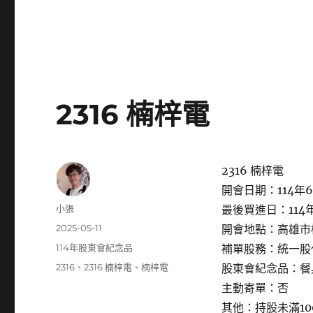
2316 楠梓電
2316 楠梓電
開會日期：114年6
作
小張
最後買進日：114年
者
發
2025-05-11
開會地點：高雄市
佈
分
114年股東會紀念品
補單股務：統一股
日
類
標
2316
、
2316 楠梓電
、
楠梓電
股東會紀念品：餐
期:
籤
主動寄單：否
其他：持股未滿1