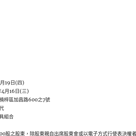
月19日(四)
4月16日(三)
楠梓區加昌路600之7號
代
具組合
000股之股東，除股東親自出席股東會或以電子方式行使表決權