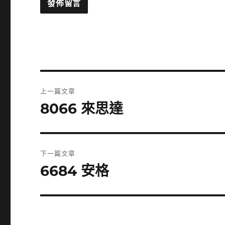
文
上一篇文章
章
8066 來思達
上
一
導
篇
覽
文
下一篇文章
章:
6684 安格
下
一
篇
文
章: