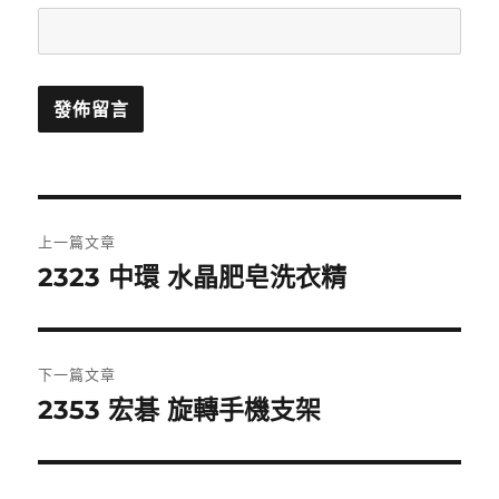
文
上一篇文章
章
2323 中環 水晶肥皂洗衣精
上
一
導
篇
覽
文
下一篇文章
章:
2353 宏碁 旋轉手機支架
下
一
篇