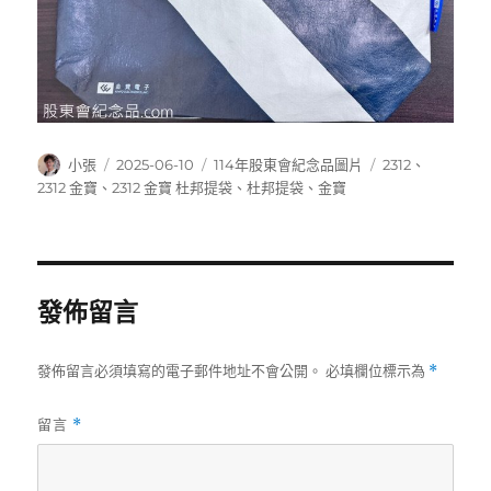
作
發
分
標
小張
2025-06-10
114年股東會紀念品圖片
2312
、
者
佈
類
籤
2312 金寶
、
2312 金寶 杜邦提袋
、
杜邦提袋
、
金寶
日
期:
發佈留言
發佈留言必須填寫的電子郵件地址不會公開。
必填欄位標示為
*
留言
*