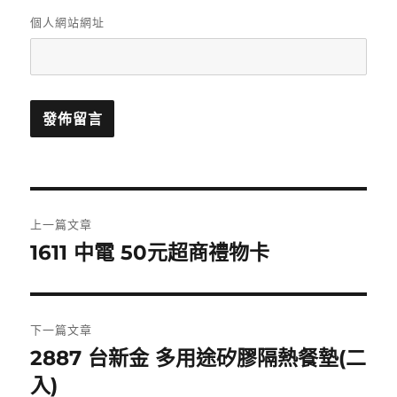
個人網站網址
文
上一篇文章
章
1611 中電 50元超商禮物卡
上
一
導
篇
覽
文
下一篇文章
章:
2887 台新金 多用途矽膠隔熱餐墊(二
下
一
入)