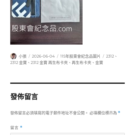
作
發
分
標
小張
2026-06-04
115年股東會紀念品圖片
2312
、
者
佈
類
籤
2312 金寶
、
2312 金寶 再生布卡夾
、
再生布卡夾
、
金寶
日
期:
發佈留言
發佈留言必須填寫的電子郵件地址不會公開。
必填欄位標示為
*
留言
*